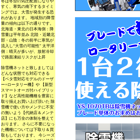
冬は冬型の気圧配置になりや
すく、寒気の南下するタイミ
ングでは、大雪が発生する恐
れがあります。 地域別の降雪
量の傾向は以下の通りです。
北海道・東北の日本海側：降
雪量は平年並み 北陸・近畿北
部・山陰：冬の前半に寒気が
流入し“大雪の可能性” 太平洋
側：晴天が多いが、放射冷却
で路面凍結リスクが上昇
除雪機ネットと致しましては
どんな状態でも対応できる
【ベタ雪対応モデルのドーザ
ー+ロータリー機】や 【新型
スマートオーガ付ハイブリッ
ド】など高性能機種を豊富に
取り揃えお買い上げ頂いた 除
雪機で使い方やメンテに不安
の無いよう【代納店＆メンテ
店】にも万全の体制を整えて
おります。 さらに不要になっ
た機種については下取り＆買
取もしております。 今シーズ