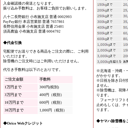
入金確認後の発送となります。
振り込み手数料は、お客様ご負担でお願いします。
八十二長野銀行 小布施支店 普通 0002993
PayPay銀行 本店営業部 普通 7657861
長野信用金庫 小布施支店 普通 25481
須高農協 小布施支店 普通 6004792
◆代金引換
宅配便でお送りできる商品をご注文の際に、ご利用
いただけます。
除雪機のご注文時にはご利用いただけません。
代引き手数料は以下のとおりです。
※北海道・沖縄・
がかかります。
ご注文金額
手数料
※日祝を除き日付
ません。
1万円まで
300円(税別)
※除雪機は、荷降
3万円まで
400円（税別）
ります。
フォークリフトを
10万円まで
600円（税別）
止めもしくは、チャ
ります。
30万円まで
1,000円（税別）
◆ヤマハ除雪機を
◆Orico Webクレジット