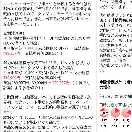
ヤマハ除雪機は、
クレジットカードのリボ払いと比較すると金利は約
ンがございます。
5分の1の実質金利で年利約3.08％です。除雪機は比
較的高額ですので、クレジットカードのリボ払いは
代行納品プランと
全くお勧めできません。出来るだけWEBクレジット
店より
【納品時の
をお勧めいたします。
ス】
を受けること
専門のサービスス
金利計算例）
手段など必要あり
50万の除雪機を年利15％、月々返済額1万円のリボ
故障など、もしも
払いで購入した場合、
ひご利用下さい。
月々返済額 10,000 × 支払回数(ヶ月) 79 ＝ 返済総額
※対応代理店への
789,557円
（支払利息額 289,557円)
お時間がかかる場
※離島・北海道・
50万の除雪機を実質年利3.08％、月々返済額 約1万
応が出来ない場合
円でOrico Webクレジットで購入した場合、
い。
月々返済額 10,300 × 支払回数(ヶ月) 52 ＝ 返済総額
539,000円
（支払利息額 39,000円)
◆除雪機以外（補
差額 289,557円 - 39,000円 ＝
250,557円
（※ 簡易な
の場合
計算による参考値です）
主に佐川急便の宅
自動受付・自動審査、Webによる契約内容確認（業
界初）でクレジット手続きが簡単便利で、ペーパー
日時指定が可能で
レスでスピーディーにご契約の手続きが完了いたし
ます。
総額で４万円以上、１回の支払金額が4,000円以上の
ものについてお取扱いが可能です。
商品の御注文を頂いた後に、オンライン上で審査の