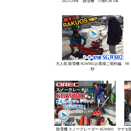
2023-24年 除雪機 15秒CM 3本
大人気 除雪機 SGW802お客様ご契約編 90
秒
除雪機 スノーグレーダー SGW801
ヤナセ除