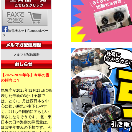
除雪機ネットFacebookペー
ジ
メルマガ配信履歴
【2025-2026年冬】今年の雪
の傾向は？
気象庁が2025年12月23日に発
表した最新の3か月予報で
は、とくに1月は西日本を中
心に強い寒気が南下しやす
く、2月も全国的に冬らしい
寒さになりそうです。 北・東
日本の日本海側の降雪量は、
ほぼ平年並みの予想です。 今