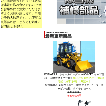
ンも雪が降ってからでは納品
は非常に込み合いますので ぜ
ひお早めにご注文いただけま
すようお願い致します。早期
ご予約大歓迎です。 ご不明な
点等あれば、どうぞお気軽に
お問合せ下さい。
KOMATSU ホイールローダー WA30-6E0 キャブ仕
様 ≪除雪タイヤ仕様≫
値上がり前何とか一台確保
可能！納車は6月 【商談中】
除雪幅157.5cm 24.1馬力 除雪タイヤ+ヒーターキ
ャビン仕様 タイヤショベル
6,446,000円
5,600,000円