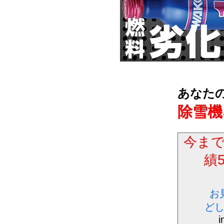
あなた
除雪機
今ま
績
お
ど
i