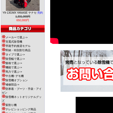
Y9-13GMX YANASE ヤナセ
売約
1,331,000円
650,000円
メーカーで選ぶ->
充電式除雪機
早期予約推奨モデル
即納・特別割引商品
タイプで選ぶ->
除雪幅で選ぶ->
価格で選ぶ->
機能で選ぶ->
馬力で選ぶ->
中古機･デモ機
除雪機オプション
補修部品->
防寒着・ブーツ・手袋・アイ
ゼン
除雪機ネットオリジナルグッ
ズ
薪割り機
テレビショッピング商品