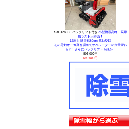
SXC1280SE バックリフト付き
小型機最高峰 展示
機ラスト大特売！
12馬力 除雪幅80cm 電動旋回
初の電動オーガ高さ調整でオペレーターの位置変わ
らず！さらにバックリフト＆静か！
803,000円
699,000円